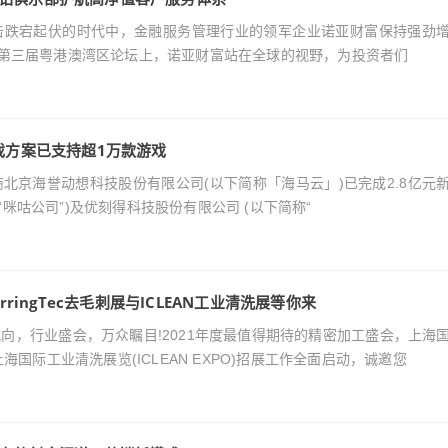
冲击跌宕起伏的时代中，金融服务管理行业的领军企业诺亚财富保持强劲
富第三届粤港澳湾区论坛上，诺亚财富站在全球的视野，为投资者们
戏方案已支持超1万款游戏
务商北京海誉动想科技股份有限公司(以下简称「海马云」)已完成2.8亿元
咪咕公司”)及优刻得科技股份有限公司 (以下简称“
ringTec去毛刺展与ICLEAN工业清洗展等你来
领风向，行业盛会，万众瞩目!2021年度最值得期待的精密加工盛会，上海
)与上海国际工业清洗展览(ICLEAN EXPO)招展工作全面启动，诚邀您