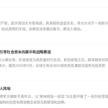
成严密，逐步调动大众情绪调，真真假假虚虚实实，将大众对于一些新
，如此高明的手段，如果说没有幕后推手，都没人相信。
引导社会资本向碳中和战略靠拢
SG概念火爆全球，并逐渐成为高质量的代名词。新冠疫情之后，越来越多的
计，截至2020年3月，全球已有近3600家机构签署联合国责任投资原
人阵地
淇淋品牌李大橘联手美年达，以“果味相投一起混”为主题开展了一系列创意
以独特的创意和萌宠概念收获无数眼球和追捧。