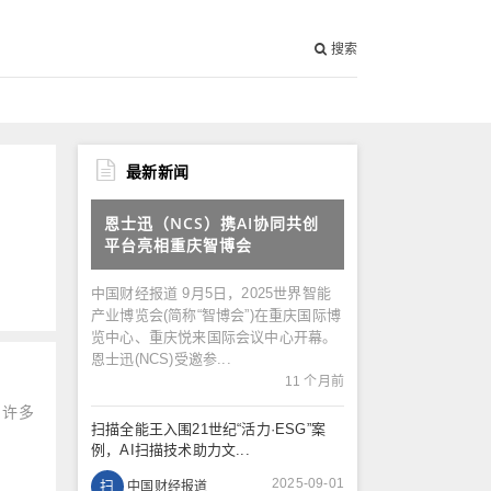
搜索
最新新闻
恩士迅（NCS）携AI协同共创
平台亮相重庆智博会
中国财经报道 9月5日，2025世界智能
产业博览会(简称“智博会”)在重庆国际博
览中心、重庆悦来国际会议中心开幕。
恩士迅(NCS)受邀参...
11 个月前
，许多
扫描全能王入围21世纪“活力·ESG”案
例，AI扫描技术助力文...
2025-09-01
扫
中国财经报道