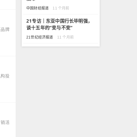
中国财经报道
11 个月前
21专访｜东亚中国行长毕明强，
谈十五年的“变与不变”
兴品牌
21世纪经济报道
11 个月前
机构投
营销活