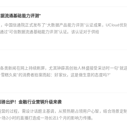
数据流通基础能力评测”
上，中国信通院正式发布了“大数据产品能力评测”认证成果，UCloud优
利通过“可信数据流通基础能力评测”认证。该认证对于供给
薛高的各类新闻在网上持续刷屏，尤其钟薛高创始人林盛接受采访时一句“就
价雪糕久矣”的消费者拍案而起：好家伙，这是做生意的态度吗?”
重磅出炉！金融行业营销升级来袭
个长效运营的过程，需设计话题主基调，从预热期占领用户心智，结合场景定
一场2小时的直播打造成一场长达1个月的影响力传播。