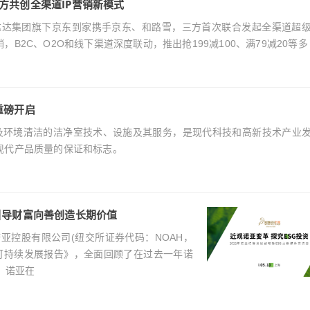
方共创全渠道IP营销新模式
20，达达集团旗下京东到家携手京东、和路雪，三方首次联合发起全渠道超
2C、O2O和线下渠道深度联动，推出抢199减100、满79减20等多
”重磅开启
染控制及环境清洁的洁净室技术、设施及其服务，是现代科技和高新技术产业
现代产品质量的保证和标志。
引导财富向善创造长期价值
诺亚控股有限公司(纽交所证券代码：NOAH，
富可持续发展报告》，全面回顾了在过去一年诺
，诺亚在