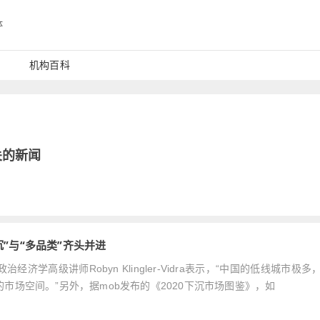
体
机构百科
关的新闻
”与“多品类”齐头并进
经济学高级讲师Robyn Klingler-Vidra表示，“中国的低线城市极多
场空间。”另外，据mob发布的《2020下沉市场图鉴》，如