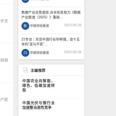
数据产业全景透视,合合信息助力《数据
产业图谱（2025）》重磅...
一步支
2025-08-29
数
中国财经报道
21专访｜东亚中国行长毕明强，谈十五
年的“变与不变”...
2025-08-28
21
中国财经报道
联网银
主编推荐
中国农业向智能、
绿色、低碳加速转
型
资产配
中国光伏与银行业
加速整治恶性竞争