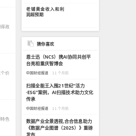
老铺黄金收入和利
润超预期
刻得政
猜你喜欢
恩士迅（NCS）携AI协同共创平
台亮相重庆智博会
这个价
中国财经报道
11 个月前
扫描全能王入围21世纪“活力
·ESG”案例，AI扫描技术助力文化
传承
中国财经报道
11 个月前
制特色
数据产业全景透视,合合信息助力
《数据产业图谱（2025）》重磅
发布