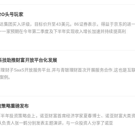
2O头号玩家
达达集团买入评级，目标价升至43美元。86证券表示，得益于京东的进
一一家预期在今年第二季度及下半年实现收入增长加速并持续提高利
融科技助推财富开放平台化发展
发布理财子SaaS开放服务平台,并与青银理财首次开展服务合作,这也是互
创案例。
资策略重磅发布
21下半年投资策略会上，诺亚财富首席经济学家夏春博士、诺亚财富大类
队负责人张一鹤分别发表主题演讲，与一众投资人分享了诺亚