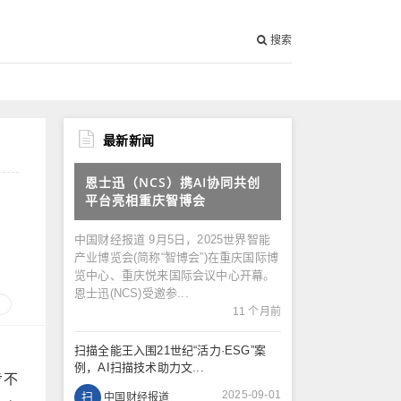
搜索
最新新闻
恩士迅（NCS）携AI协同共创
平台亮相重庆智博会
中国财经报道 9月5日，2025世界智能
产业博览会(简称“智博会”)在重庆国际博
览中心、重庆悦来国际会议中心开幕。
恩士迅(NCS)受邀参...
11 个月前
扫描全能王入围21世纪“活力·ESG”案
例，AI扫描技术助力文...
步不
2025-09-01
扫
中国财经报道