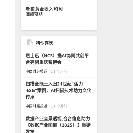
老铺黄金收入和利
润超预期
猜你喜欢
恩士迅（NCS）携AI协同共创平
台亮相重庆智博会
中国财经报道
11 个月前
扫描全能王入围21世纪“活力
·ESG”案例，AI扫描技术助力文化
传承
中国财经报道
11 个月前
数据产业全景透视,合合信息助力
《数据产业图谱（2025）》重磅
发布