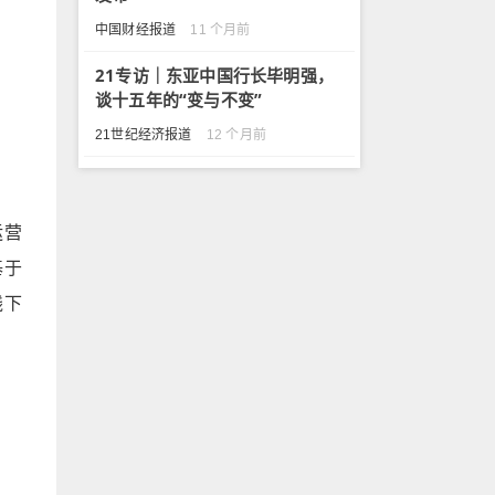
中国财经报道
11 个月前
21专访｜东亚中国行长毕明强，
谈十五年的“变与不变”
21世纪经济报道
12 个月前
运营
基于
线下