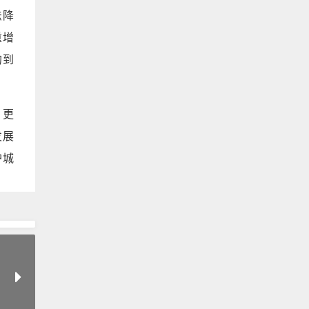
法降
重增
的到
，更
发展
护城