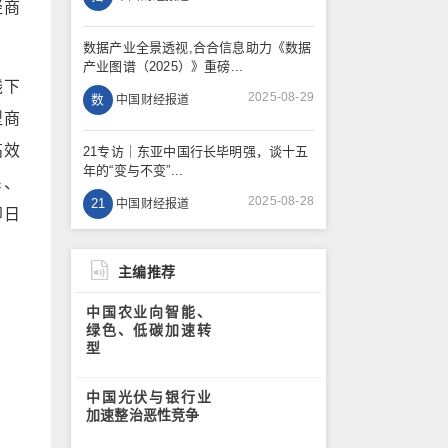
轻商
数据产业全景透视,合合信息助力《数据
产业图谱（2025）》重磅...
线下
2025-08-29
数
中国财经报道
型商
高效
21专访｜东亚中国行长毕明强，谈十五
年的“变与不变”...
系、
2025-08-28
21
中国财经报道
即日
主编推荐
中国农业向智能、
绿色、低碳加速转
型
中国光伏与银行业
加速整治恶性竞争