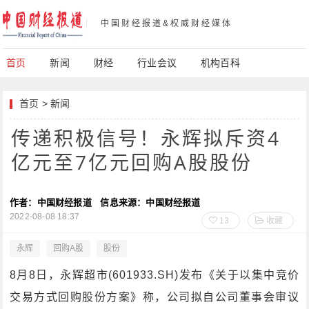
中国财经报道&权威财经媒体
首页
新闻
财经
行业会议
机构百科
首页
>
新闻
传递积极信号！永辉拟斥资4
亿元至7亿元回购A股股份
作者：中国财经报道
信息来源：中国财经报道
2022-08-08 18:37
13
收藏
永辉
回购A股
股份
8月8日，永辉超市(601933.SH)发布《关于以集中竞价
交易方式回购股份方案》称，公司拟自公司董事会审议