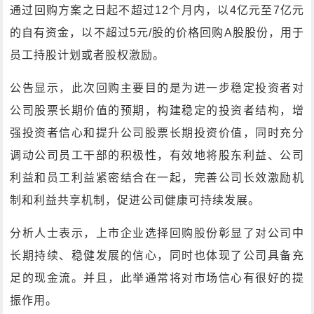
通过回购方案之日起不超过12个月内，以4亿元至7亿元
的自有资金，以不超过5元/股的价格回购A股股份，用于
员工持股计划或者股权激励。
公告显示，此次回购主要目的是为进一步稳定投资者对
公司股票长期价值的预期，构建稳定的投资者结构，增
强投资者信心和提升公司股票长期投资价值，同时充分
调动公司员工干部的积极性，有效地将股东利益、公司
利益和员工利益紧密结合在一起，完善公司长效激励机
制和利益共享机制，促进公司健康可持续发展。
分析人士表示，上市企业选择回购股份彰显了对公司中
长期持续、稳健发展的信心，同时也体现了公司具备充
足的现金流。并且，此举通常将对市场信心有很好的提
振作用。