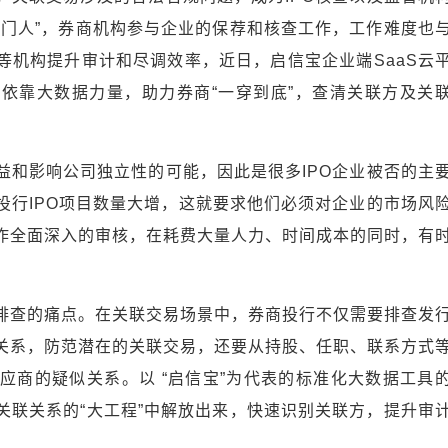
看门人”，券商机构参与企业的保荐和核查工作，工作难度也
等机构提升审计和尽调效率，近日，启信宝企业端SaaS云
依靠大数据力量，助力券商“一穿到底”，查清关联方及关
益和影响公司独立性的可能，因此是很多IPO企业被否的主
投行IPO项目数量大增，这就要求他们必须对企业的市场风
作全面深入的审核，在耗费大量人力、时间成本的同时，有
排查的痛点。在关联交易场景中，券商投行不仅需要排查发
关系，防范潜在的关联交易，还要从持股、任职、联系方式
供应商的疑似关系。以 “启信宝”为代表的标准化大数据工具
关联关系的“大工程”中解放出来，快速识别关联方，提升审