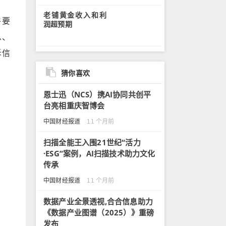
老铺黄金收入和利
件要
润超预期
息、
诉信
猜你喜欢
恩士迅（NCS）携AI协同共创平
台亮相重庆智博会
中国财经报道
11 个月前
扫描全能王入围21世纪“活力
·ESG”案例，AI扫描技术助力文化
传承
中国财经报道
11 个月前
数据产业全景透视,合合信息助力
《数据产业图谱（2025）》重磅
发布