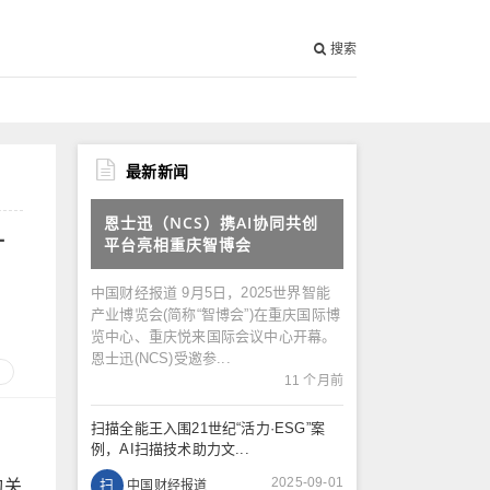
搜索
最新新闻
恩士迅（NCS）携AI协同共创
一
平台亮相重庆智博会
中国财经报道 9月5日，2025世界智能
产业博览会(简称“智博会”)在重庆国际博
览中心、重庆悦来国际会议中心开幕。
恩士迅(NCS)受邀参...
11 个月前
扫描全能王入围21世纪“活力·ESG”案
例，AI扫描技术助力文...
2025-09-01
构关
扫
中国财经报道