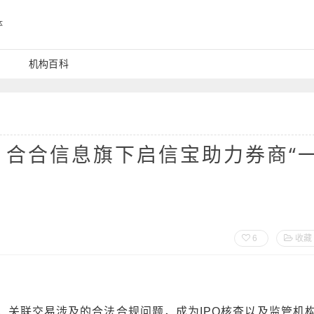
体
机构百科
，合合信息旗下启信宝助力券商“
6
收藏
，关联交易涉及的合法合规问题，成为IPO核查以及监管机