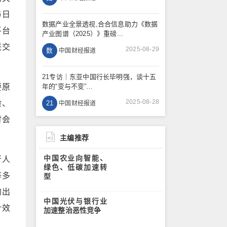
与日
数据产业全景透视,合合信息助力《数据
平台
产业图谱（2025）》重磅...
联交
2025-08-29
数
中国财经报道
21专访｜东亚中国行长毕明强，谈十五
要原
年的“变与不变”...
2025-08-28
险、
21
中国财经报道
时会
主编推荐
中国农业向智能、
行人
绿色、低碳加速转
等多
型
的出
中国光伏与银行业
计效
加速整治恶性竞争