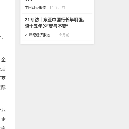
中国财经报道
11 个月前
21专访｜东亚中国行长毕明强，
谈十五年的“变与不变”
21世纪经济报道
11 个月前
诉、
、企
级后
等商
实际
行业
、企
效率