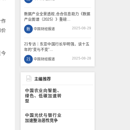
数据产业全景透视,合合信息助力《数据
产业图谱（2025）》重磅...
合作
2025-08-29
数
中国财经报道
和价
21专访｜东亚中国行长毕明强，谈十五
年的“变与不变”...
至今
2025-08-28
21
中国财经报道
主编推荐
中国农业向智能、
绿色、低碳加速转
型
中国光伏与银行业
加速整治恶性竞争