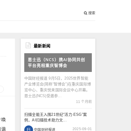
搜索
最新新闻
恩士迅（NCS）携AI协同共创
平台亮相重庆智博会
中国财经报道 9月5日，2025世界智能
产业博览会(简称“智博会”)在重庆国际博
览中心、重庆悦来国际会议中心开幕。
恩士迅(NCS)受邀参...
11 个月前
扫描全能王入围21世纪“活力·ESG”案
步唤
例，AI扫描技术助力文...
和谐
2025-09-01
扫
中国财经报道