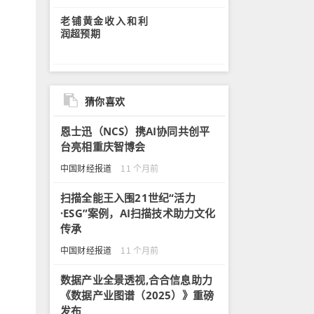
老铺黄金收入和利
润超预期
猜你喜欢
恩士迅（NCS）携AI协同共创平
台亮相重庆智博会
中国财经报道
11 个月前
扫描全能王入围21世纪“活力
·ESG”案例，AI扫描技术助力文化
传承
中国财经报道
11 个月前
数据产业全景透视,合合信息助力
《数据产业图谱（2025）》重磅
发布