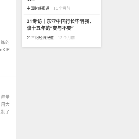
中国财经报道
11 个月前
21专访｜东亚中国行长毕明强，
谈十五年的“变与不变”
21世纪经济报道
12 个月前
训练的
KIE
，海量
利用大
限制了