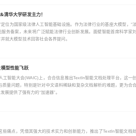
能&清华大学研发主力！
座大模型”定位为国家级法律人工智能基础设施。作为法律行业的基座大模型，“
智能服务备案，未来将广泛赋能法律行业创新发展。面壁智能首席科学家
席并就大模型技术回答社会各界提问。
大模型性能飞跃
年世界人工智能大会(WAIC)上，合合信息推出TextIn智能文档处理平台，这一
与质量问题，特别是针对中文语料稀缺和复杂文档解析的难题，更为合
业发展提供了强有力的“加速器”。
洞察到这些痛点，凭借其强大的技术实力和创新能力，推出了TextIn智能文档