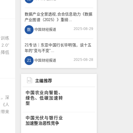
数据产业全景透视,合合信息助力《数据
产业图谱（2025）》重磅...
2025-08-29
数
中国财经报道
。训练
.0”
21专访｜东亚中国行长毕明强，谈十五
年的“变与不变”...
头降低
2025-08-28
21
中国财经报道
主编推荐
中国农业向智能、
里，深
绿色、低碳加速转
型
了《人
用带来
中国光伏与银行业
加速整治恶性竞争