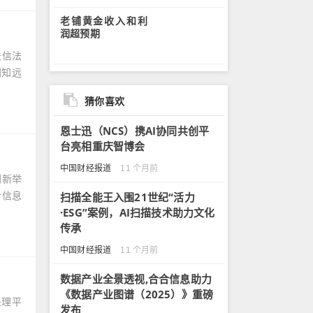
老铺黄金收入和利
润超预期
法信法
刘知远
猜你喜欢
恩士迅（NCS）携AI协同共创平
台亮相重庆智博会
中国财经报道
11 个月前
创新举
合信息
扫描全能王入围21世纪“活力
·ESG”案例，AI扫描技术助力文化
传承
中国财经报道
11 个月前
数据产业全景透视,合合信息助力
《数据产业图谱（2025）》重磅
处理平
发布