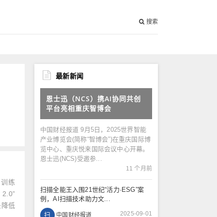
搜索
最新新闻
恩士迅（NCS）携AI协同共创
平台亮相重庆智博会
中国财经报道 9月5日，2025世界智能
产业博览会(简称“智博会”)在重庆国际博
览中心、重庆悦来国际会议中心开幕。
恩士迅(NCS)受邀参...
11 个月前
。训练
扫描全能王入围21世纪“活力·ESG”案
.0”
例，AI扫描技术助力文...
头降低
2025-09-01
扫
中国财经报道