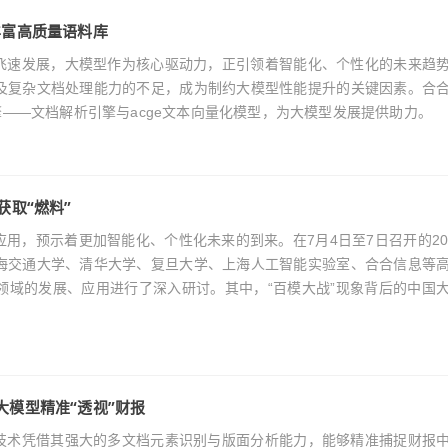
丰富高质量语料库
能技术的飞速发展，大模型作为核心驱动力，正引领着智能化、个性化的未来趋
及复杂文档处理能力的不足，成为制约大模型性能提升的关键因素。合
擎——文档解析引擎与acge文本向量化模型，为大模型发展提供助力。
获取“燃料”
发展和应用，预示着更加智能化、个性化未来的到来。在7月4日至7日召开的20
海交通大学、清华大学、复旦大学、上海人工智能实验室、合合信息等
领域的发展、应用进行了深入研讨。其中，“百模大战”现象背后的中国
大模型精准“透视”财报
文档解析技术凭借其强大的多文档元素识别与版面分析能力，能够精准捕捉财报