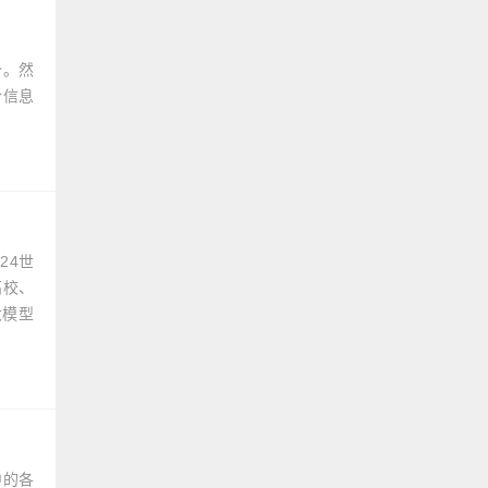
势。然
合信息
24世
高校、
大模型
中的各