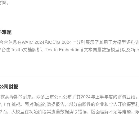
方案。
料难题
，合合信息在WAIC 2024和CCIG 2024上分别展示了其用于大模型语料
TextIn文档解析、TextIn Embedding(文本向量数据模型)以及Open
公司财报
旬中报披露高峰期的到来，众多上市公司公布了其2024年上半年度的财务业绩
的工作挑战。面对海量的数据报告，部分前瞻性的企业和个人开始探索
然而，大模型在初始阶段常遭遇数据读取错误、版面理解不足等难题，