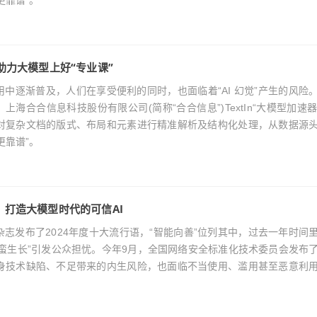
更靠谱”。
”助力大模型上好“专业课”
社会应用中逐渐普及，人们在享受便利的同时，也面临着“AI 幻觉”产生的风险
合合信息科技股份有限公司(简称“合合信息”)TextIn“大模型加速器 2
对复杂文档的版式、布局和元素进行精准解析及结构化处理，从数据源
更靠谱”。
，打造大模型时代的可信AI
嚼字》杂志发布了2024年度十大流行语，“智能向善”位列其中，过去一年时间
“野蛮生长”引发公众担忧。今年9月，全国网络安全标准化技术委员会发布
身技术缺陷、不足带来的内生风险，也面临不当使用、滥用甚至恶意利